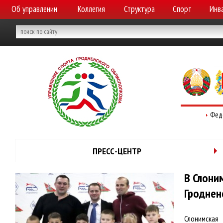
Об управлении
Коллегия
Структура
Спорт
Инв
Фед
ПРЕСС-ЦЕНТР
В Слони
Гроднен
Слонимская