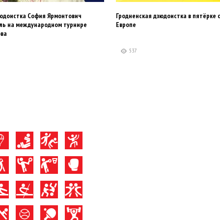
зюдоистка София Ярмонтович
Гродненская дзюдоистка в пятёрке 
аль на международном турнире
Европе
ва
537