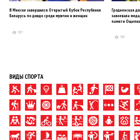
В Минске завершился Открытый Кубок Республики
Гродненская д
Беларусь по дзюдо среди мужчин и женщин
завоевала мед
памяти Ощепко
317
335
ВИДЫ СПОРТА