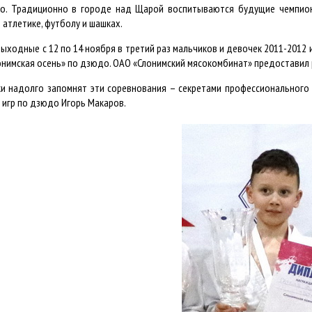
о. Традиционно в городе над Щарой воспитываются будущие чемпион
й атлетике, футболу и шашках.
ыходные с 12 по 14 ноября в третий раз мальчиков и девочек 2011-2012 
онимская осень» по дзюдо. ОАО «Слонимский мясокомбинат» предоставил 
ки надолго запомнят эти соревнования – секретами профессионального 
 игр по дзюдо Игорь Макаров.