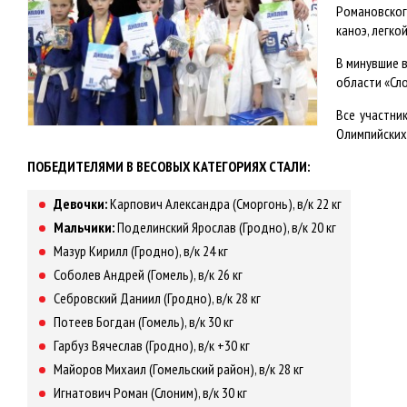
Романовског
каноэ, легко
В минувшие в
области «Сл
Все участни
Олимпийских
ПОБЕДИТЕЛЯМИ В ВЕСОВЫХ КАТЕГОРИЯХ СТАЛИ:
Девочки:
Карпович Александра (Сморгонь), в/к 22 кг
Мальчики:
Поделинский Ярослав (Гродно), в/к 20 кг
Мазур Кирилл (Гродно), в/к 24 кг
Соболев Андрей (Гомель), в/к 26 кг
Себровский Даниил (Гродно), в/к 28 кг
Потеев Богдан (Гомель), в/к 30 кг
Гарбуз Вячеслав (Гродно), в/к +30 кг
Майоров Михаил (Гомельский район), в/к 28 кг
Игнатович Роман (Слоним), в/к 30 кг