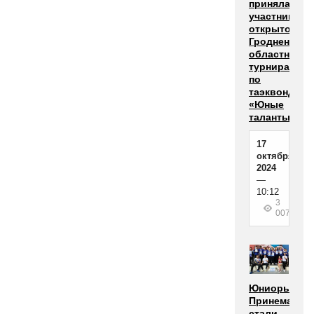
приняла
участников
открытого
Гродненског
областного
турнира
по
таэквондо
«Юные
таланты-202
17
октября
2024
—
10:12
3
007
Юниоры
Принеманья
стали