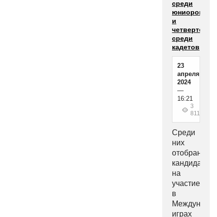
среди
юниоров
и
четвертое
среди
кадетов
23
апреля
2024
—
16:21
3
811
Среди
них
отобраны
кандидаты
на
участие
в
Междунаро
играх