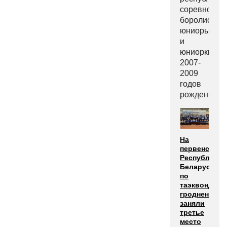
соревнован
боролись
юниоры
и
юниорки
2007-
2009
годов
рождения.
На
первенстве
Республики
Беларусь
по
таэквондо
гродненцы
заняли
третье
место