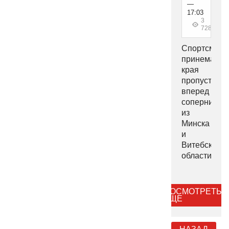
—
17:03
3
728
Спортсмен
принеманск
края
пропустили
вперед
соперников
из
Минска
и
Витебской
области.
ПОСМОТРЕТЬ
ЕЩЕ