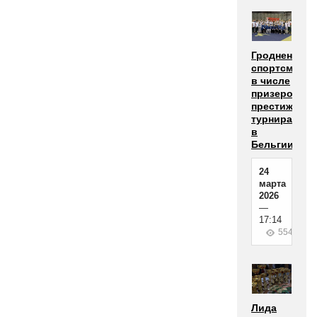
Гродненские
спортсмены
в числе
призеров
престижного
турнира
в
Бельгии
24
марта
2026
—
17:14
554
Лида