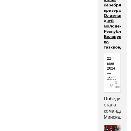
серебряным
призерами
Олимпийски
дней
молодежи
Республики
Беларусь
по
таэквондо
21
мая
2024
—
15:35
3
082
Победителе
стала
команда
Минска.