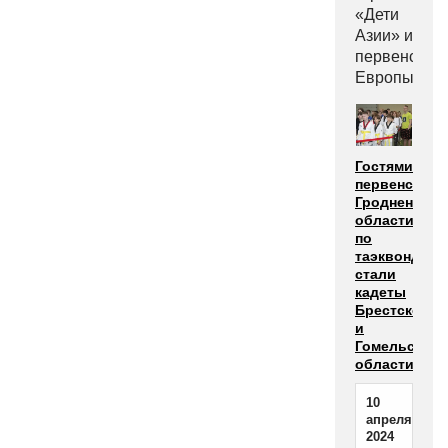
«Дети
Азии» и
первенстве
Европы-202
Гостями
первенства
Гродненской
области
по
таэквондо
стали
кадеты
Брестской
и
Гомельской
области
10
апреля
2024