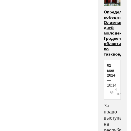
Определены
победители
Олимпийски
дней
молодежи
Гродненской
области
по
таэквондо
02
мая
2024
—
10:14
4
107
За
право
выступать
на
республикан