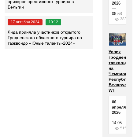
призеров престижного турнира в
2026
Бельгии
—
08:53
383
17 октября 2024
10:12
Лида приняла участников открытого
Гродненского областного турнира по
таэквондо «Юные таланты-2024»
Успех
гродненских
таэквондист
на
Чемпионате
Республики
Беларусь
WT
06
апреля
2026
—
14:05
515