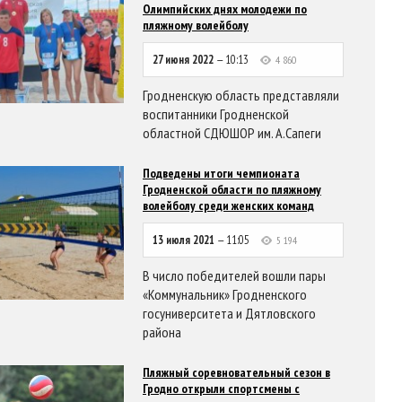
Олимпийских днях молодежи по
пляжному волейболу
27 июня 2022
— 10:13
4 860
Гродненскую область представляли
воспитанники Гродненской
областной СДЮШОР им. А.Сапеги
Подведены итоги чемпионата
Гродненской области по пляжному
волейболу среди женских команд
13 июля 2021
— 11:05
5 194
В число победителей вошли пары
«Коммунальник» Гродненского
госуниверситета и Дятловского
района
Пляжный соревновательный сезон в
Гродно открыли спортсмены с