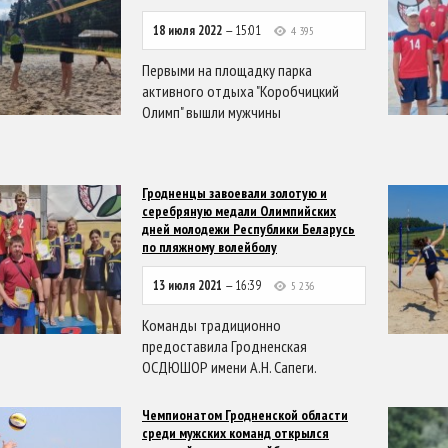
18 июля 2022
— 15:01
4 395
Первыми на площадку парка
активного отдыха "Коробчицкий
Олимп" вышли мужчины
Гродненцы завоевали золотую и
серебряную медали Олимпийских
дней молодежи Республики Беларусь
по пляжному волейболу
13 июля 2021
— 16:39
5 236
Команды традиционно
предоставила Гродненская
ОСДЮШОР имени А.Н. Сапеги.
Чемпионатом Гродненской области
среди мужских команд открылся