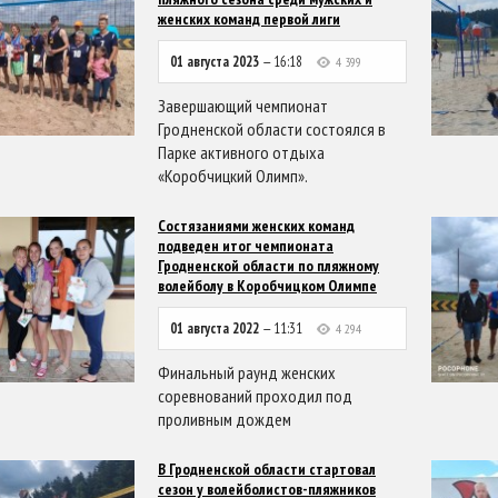
женских команд первой лиги
01 августа 2023
— 16:18
4 399
Завершающий чемпионат
Гродненской области состоялся в
Парке активного отдыха
«Коробчицкий Олимп».
Состязаниями женских команд
подведен итог чемпионата
Гродненской области по пляжному
волейболу в Коробчицком Олимпе
01 августа 2022
— 11:31
4 294
Финальный раунд женских
соревнований проходил под
проливным дождем
В Гродненской области стартовал
сезон у волейболистов-пляжников