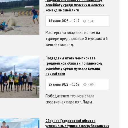
волейболу среди мужских и женских
команд высшей лиги
18 июля 2023
— 12:17
3 740
Мастерство владения мячом на
турнире представляли 8 мужских и 6
женских команд.
Подведены итоги чемпионата
Гродненской области по пляжному
волейболу среди мужских команд
первой лиги
25 июля 2022
— 10:58
4 074
Победителем турнира стала
спортивная пара из г. Лиды
Сборная Гродненской области
успешно выступила в республиканских