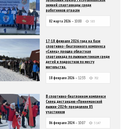
зимней спартакиады среди
работников отрасли
02 марта 2026
— 10:00
583
17-18 февраля 2026 года на базе
спортивно--биатлонного комплекса
«Селец» прошла областная
спартакиада по лыжным гонкам среди
детей и подростков по месту
жительства.
18 февраля 2026
— 12:33
702
В спортивно-биатлонном комплексе
Селец дистанцию «Принеманской
лыжни-2024» преодолели 85
участников
06 февраля 2024
— 10:07
3 147