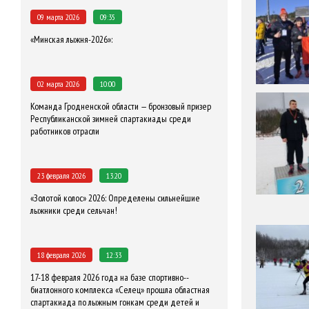
09 марта 2026
09:35
«Минская лыжня-2026»:
02 марта 2026
10:00
Команда Гродненской области — бронзовый призер
Республиканской зимней спартакиады среди
работников отрасли
23 февраля 2026
13:20
«Золотой колос» 2026: Определены сильнейшие
лыжники среди сельчан!
18 февраля 2026
12:33
17-18 февраля 2026 года на базе спортивно--
биатлонного комплекса «Селец» прошла областная
спартакиада по лыжным гонкам среди детей и