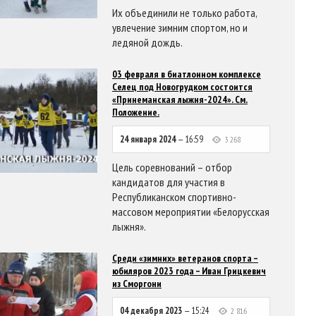
Их объединили не только работа,
увлечение зимним спортом, но и
ледяной дождь.
03 февраля в биатлонном комплексе
Селец под Новогрудком состоится
«Принеманская лыжня-2024». См.
Положение.
24 января 2024
— 16:59
3 268
Цель соревнований – отбор
кандидатов для участия в
Республиканском спортивно-
массовом мероприятии «Белорусская
лыжня».
Среди «зимних» ветеранов спорта –
юбиляров 2023 года – Иван Грицкевич
из Сморгони
04 декабря 2023
— 15:24
2 816