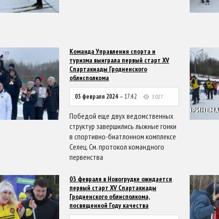
Команда Управления спорта и
туризма выиграла первый старт XV
Спартакиады Гродненского
облисполкома
03 февраля 2024
— 17:42
3 027
Победой еще двух ведомственных
структур завершились лыжные гонки
в спортивно-биатлонном комплексе
Селец. См. протокол командного
первенства
03 февраля в Новогрудке ожидается
первый старт XV Спартакиады
Гродненского облисполкома,
посвященной Году качества