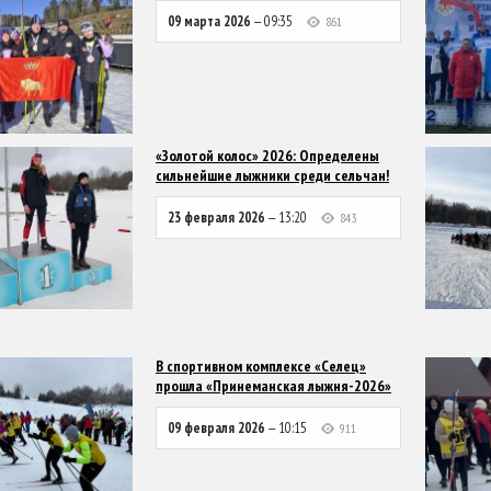
09 марта 2026
— 09:35
861
«Золотой колос» 2026: Определены
сильнейшие лыжники среди сельчан!
23 февраля 2026
— 13:20
843
В спортивном комплексе «Селец»
прошла «Принеманская лыжня-2026»
09 февраля 2026
— 10:15
911