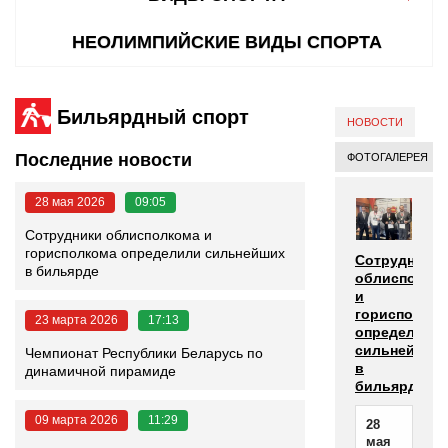
НЕОЛИМПИЙСКИЕ ВИДЫ СПОРТА
Бильярдный спорт
НОВОСТИ
Последние новости
ФОТОГАЛЕРЕЯ
28 мая 2026
09:05
Сотрудники облисполкома и
горисполкома определили сильнейших
Сотрудники
в бильярде
облисполко
и
горисполком
23 марта 2026
17:13
определили
сильнейших
Чемпионат Республики Беларусь по
в
динамичной пирамиде
бильярде
09 марта 2026
11:29
28
мая