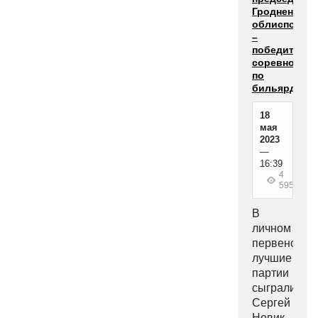
Гродненског
облисполко
–
победитель
соревнован
по
бильярду
18
мая
2023
—
16:39
4
595
В
личном
первенстве
лучшие
партии
сыграли
Сергей
Новик,