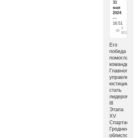
31
мая
2024
—
16:51
3
802
Его
победа
помогла
команде
Главного
управления
юстиции
стать
лидером
III
Этапа
XV
Спартакиад
Гродненског
облисполко