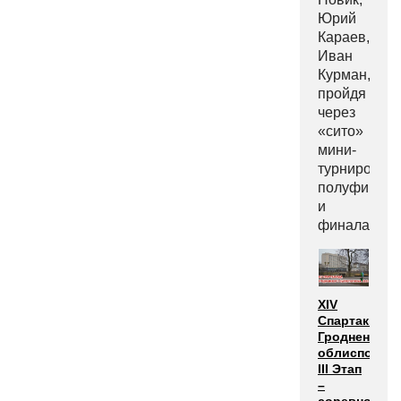
Юрий
Караев,
Иван
Курман,
пройдя
через
«сито»
мини-
турниров,
полуфинало
и
финала.
XIV
Спартакиада
Гродненског
облисполком
III Этап
–
соревнован