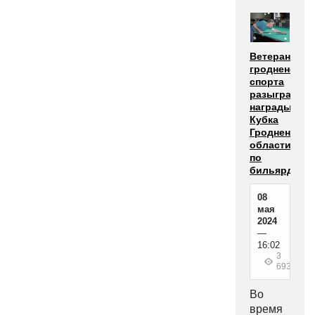
Ветераны
гродненског
спорта
разыграли
награды
Кубка
Гродненской
области
по
бильярду
08
мая
2024
—
16:02
3
693
Во
время