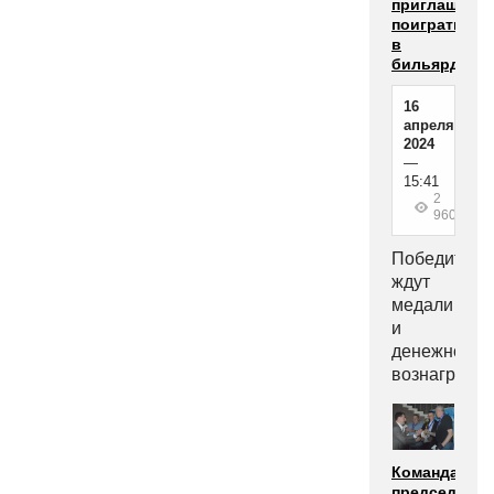
приглашают
поиграть
в
бильярд
16
апреля
2024
—
15:41
2
960
Победителе
ждут
медали
и
денежное
вознагражд
Команда
председател