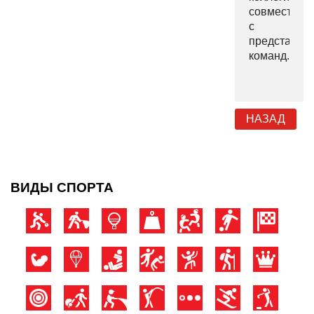
совместно
с
представит
команд.
НАЗАД
ВИДЫ СПОРТА