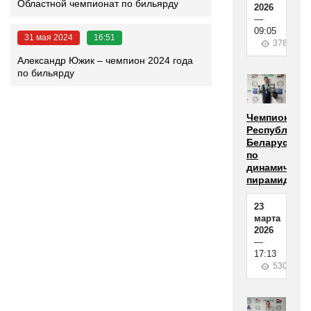
Областной чемпионат по бильярду
2026
—
09:05
31 мая 2024
16:51
378
Александр Южик – чемпион 2024 года
по бильярду
Чемпионат
Республики
Беларусь
по
динамичной
пирамиде
23
марта
2026
—
17:13
530