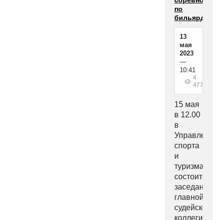
по
бильярду
13
мая
2023
—
10:41
4
477
15 мая
в 12.00
в
Управлении
спорта
и
туризма
состоится
заседание
главной
судейской
коллегии