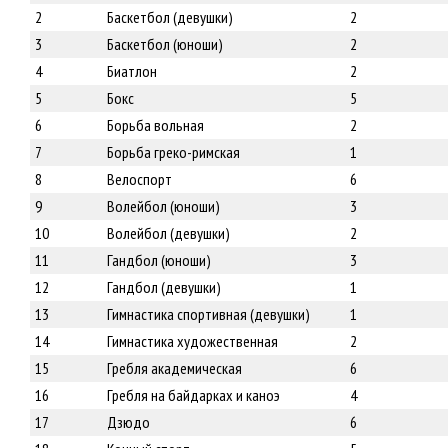
2
Баскетбол (девушки)
2
3
Баскетбол (юноши)
2
4
Биатлон
2
5
Бокс
5
6
Борьба вольная
2
7
Борьба греко-римская
1
8
Велоспорт
6
9
Волейбол (юноши)
3
10
Волейбол (девушки)
2
11
Гандбол (юноши)
3
12
Гандбол (девушки)
1
13
Гимнастика спортивная (девушки)
1
14
Гимнастика художественная
2
15
Гребля академическая
6
16
Гребля на байдарках и каноэ
4
17
Дзюдо
6