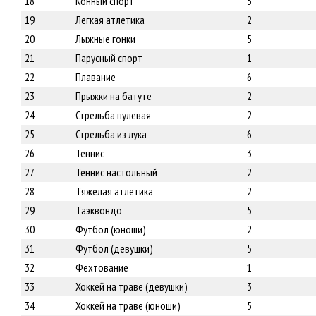
18
Конный спорт
5
19
Легкая атлетика
2
20
Лыжные гонки
5
21
Парусный спорт
1
22
Плавание
6
23
Прыжки на батуте
2
24
Стрельба пулевая
2
25
Стрельба из лука
6
26
Теннис
3
27
Теннис настольный
2
28
Тяжелая атлетика
2
29
Таэквондо
5
30
Футбол (юноши)
2
31
Футбол (девушки)
5
32
Фехтование
1
33
Хоккей на траве (девушки)
3
34
Хоккей на траве (юноши)
5