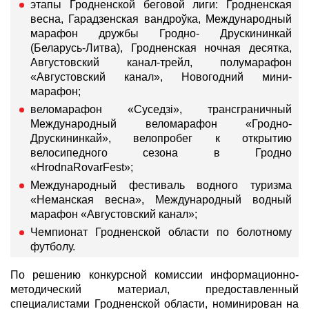
этапы Гродненской беговой лиги: Гродненская
весна, Гарадзенская вандроўка, Международный
марафон дружбы Гродно- Друскининкай
(Беларусь-Литва), Гродненская ночная десятка,
Августовский канал-трейл, полумарафон
«Августовский канал», Новогодний мини-
марафон;
веломарафон «Суседзi», трансграничный
Международный веломарафон «Гродно-
Друскининкай», велопробег к открытию
велосипедного сезона в Гродно
«HrodnaRovarFest»;
Международный фестиваль водного туризма
«Неманская весна», Международный водный
марафон «Августовский канал»;
Чемпионат Гродненской области по болотному
футболу.
По решению конкурсной комиссии информационно-
методический материал, предоставленный
специалистами Гродненской области, номинирован на