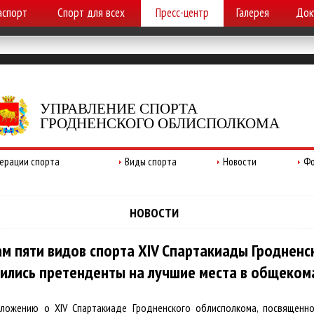
аспорт
Спорт для всех
Пресс-центр
Галерея
Док
УПРАВЛЕНИЕ СПОРТА
ГРОДНЕНСКОГО ОБЛИСПОЛКОМА
ерации спорта
Виды спорта
Новости
Фо
НОВОСТИ
ам пяти видов спорта XIV Спартакиады Гроднен
ились претенденты на лучшие места в общеком
оложению о XIV Спартакиаде Гродненского облисполкома, посвященн