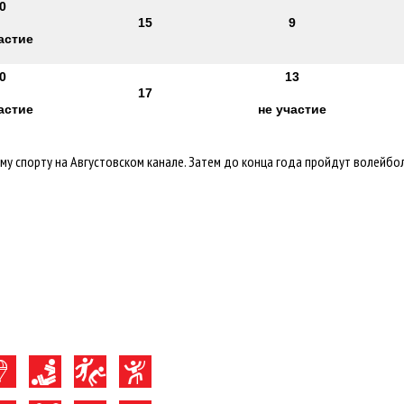
0
15
9
астие
0
13
17
астие
не участие
 спорту на Августовском канале. Затем до конца года пройдут волейбол,