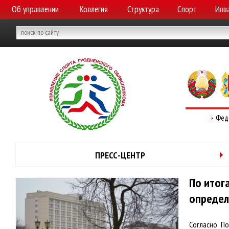
Об управлении
Коллегия
Структура
Спорт
Инв
Фед
ПРЕСС-ЦЕНТР
По итог
определ
Согласно П