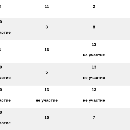
3
11
2
0
3
8
астие
13
6
16
не участие
0
13
5
астие
не участие
0
13
13
астие
не участие
не участие
0
10
7
астие