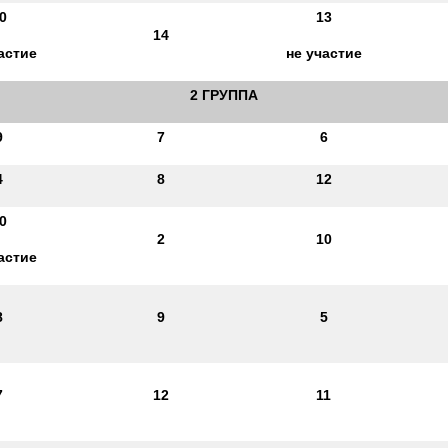
0
13
14
астие
не участие
2 ГРУППА
9
7
6
4
8
12
0
2
10
астие
8
9
5
7
12
11