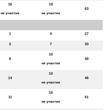
16
10
63
не участие
не участие
1
4
27
2
7
33
10
8
40
не участие
10
14
46
не участие
10
11
51
не участие