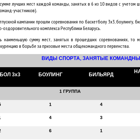
сумме лучших мест каждой команды, занятых в 6 из 10 видов с учетом ш
команд-участников).
тпускной кампании прошли соревнования по баскетболу 3х3, боулингу, б
о-оздоровительного комплекса Республики Беларусь.
ь наименьшую сумму мест, занятых в прошедших соревнованиях, то 
нкуренцию в борьбе за призовые места общекомандного первенства.
ВИДЫ СПОРТА, ЗАНЯТЫЕ КОМАНДНЫ
Н
БОЛ 3х3
БОУЛИНГ
БИЛЬЯРД
1 ГРУППА
5
1
4
1
4
3
2
6
1