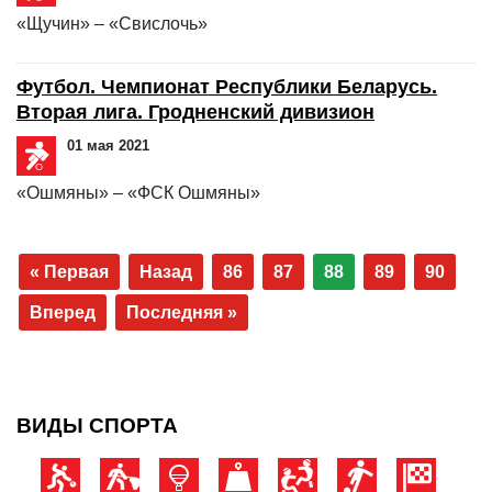
«Щучин» – «Свислочь»
Футбол. Чемпионат Республики Беларусь.
Вторая лига. Гродненский дивизион
01 мая 2021
«Ошмяны» – «ФСК Ошмяны»
« Первая
Назад
86
87
88
89
90
Вперед
Последняя »
ВИДЫ СПОРТА