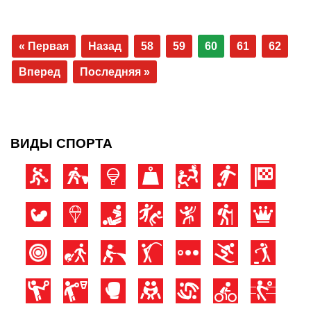
« Первая
Назад
58
59
60
61
62
Вперед
Последняя »
ВИДЫ СПОРТА