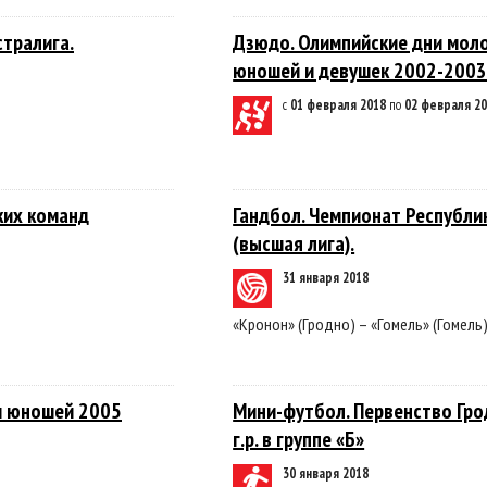
стралига.
Дзюдо. Олимпийские дни мол
юношей и девушек 2002-2003
с
01 февраля 2018
по
02 февраля 2
ких команд
Гандбол. Чемпионат Республи
(высшая лига).
31 января 2018
«Кронон» (Гродно) – «Гомель» (Гомель
и юношей 2005
Мини-футбол. Первенство Гр
г.р. в группе «Б»
30 января 2018