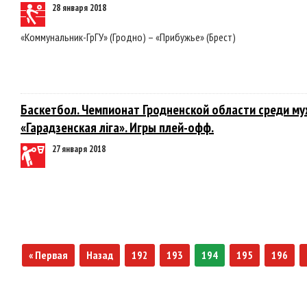
28 января 2018
«Коммунальник-ГрГУ» (Гродно) – «Прибужье» (Брест)
Баскетбол. Чемпионат Гродненской области среди м
«Гарадзенская лiга». Игры плей-офф.
27 января 2018
« Первая
Назад
192
193
194
195
196