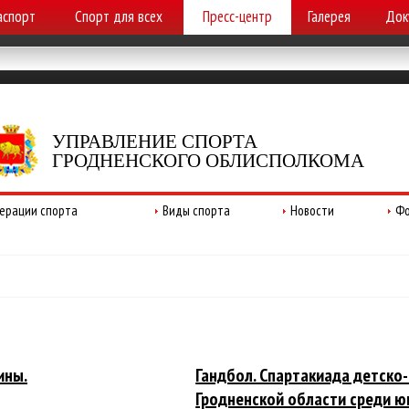
аспорт
Спорт для всех
Пресс-центр
Галерея
Док
УПРАВЛЕНИЕ СПОРТА
ГРОДНЕНСКОГО ОБЛИСПОЛКОМА
ерации спорта
Виды спорта
Новости
Фо
ины.
Гандбол. Спартакиада детск
Гродненской области среди 