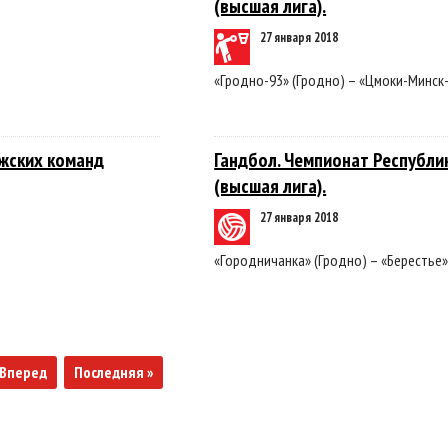
(высшая лига).
27 января 2018
«Гродно-93» (Гродно) – «Цмоки-Минск-
ужских команд
Гандбол. Чемпионат Республи
(высшая лига).
27 января 2018
«Городничанка» (Гродно) – «Берестье»
Вперед
Последняя »