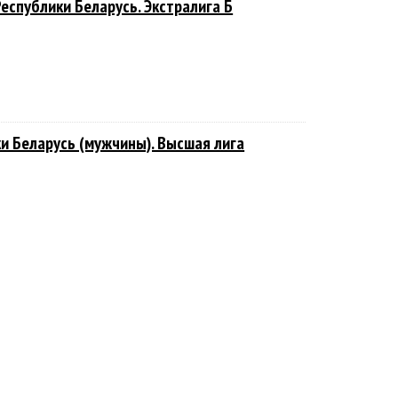
еспублики Беларусь. Экстралига Б
и Беларусь (мужчины). Высшая лига