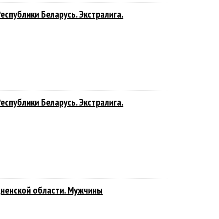
еспублики Беларусь. Экстралига.
еспублики Беларусь. Экстралига.
дненской области. Мужчины