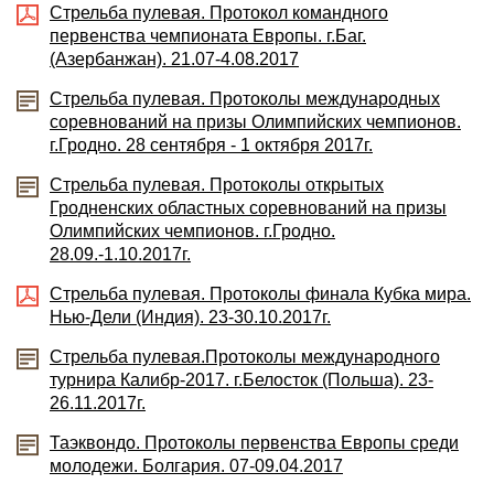
Стрельба пулевая. Протокол командного
первенства чемпионата Европы. г.Баг.
(Азербанжан). 21.07-4.08.2017
Стрельба пулевая. Протоколы международных
соревнований на призы Олимпийских чемпионов.
г.Гродно. 28 сентября - 1 октября 2017г.
Стрельба пулевая. Протоколы открытых
Гродненских областных соревнований на призы
Олимпийских чемпионов. г.Гродно.
28.09.-1.10.2017г.
Стрельба пулевая. Протоколы финала Кубка мира.
Нью-Дели (Индия). 23-30.10.2017г.
Стрельба пулевая.Протоколы международного
турнира Калибр-2017. г.Белосток (Польша). 23-
26.11.2017г.
Таэквондо. Протоколы первенства Европы среди
молодежи. Болгария. 07-09.04.2017