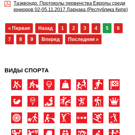
Таэквондо. Протоколы первенства Европы среди
юниоров 02-05.11.2017 Ларнака (Республика Кипр)
« Первая
Назад
1
2
3
4
5
6
7
8
9
Вперед
Последняя »
ВИДЫ СПОРТА