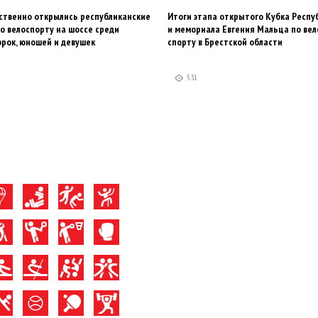
ственно открылись республиканские
Итоги этапа открытого Кубка Респу
о велоспорту на шоссе среди
и мемориала Евгения Мальца по ве
рок, юношей и девушек
спорту в Брестской области
531