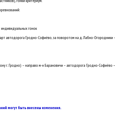
астников), гонки критериум.
оревнований:
рт индивидуальных гонок
арт автодорога Гродно-Софиёво, за поворотом на д. Лабно-Огородники –
ону г. Гродно) – направо м-н Барановичи – автодорога Гродно-Софиёво –
аний могут быть внесены изменения.