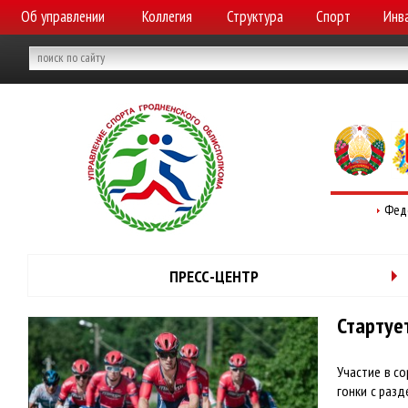
Об управлении
Коллегия
Структура
Спорт
Инв
Фед
ПРЕСС-ЦЕНТР
Стартуе
Участие в с
гонки с разд