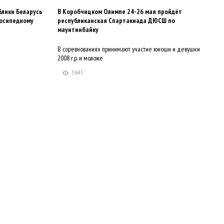
блики Беларусь
В Коробчицком Олимпе 24-26 мая пройдёт
лосипедному
республиканская Спартакиада ДЮСШ по
маунтинбайку
В соревнованиях принимают участие юноши и девушки
2008 г.р. и моложе
3 643