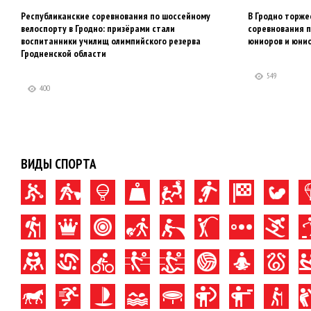
Республиканские соревнования по шоссейному
В Гродно торже
велоспорту в Гродно: призёрами стали
соревнования п
воспитанники училищ олимпийского резерва
юниоров и юнио
Гродненской области
549
400
ВИДЫ СПОРТА