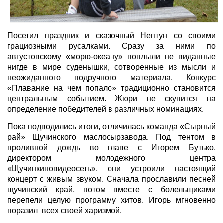
Посетил праздник и сказочный Нептун со своими
грациозными русалками. Сразу за ними по
августовскому «морю-океану» поплыли не виданные
нигде в мире суденышки, сотворенные из мысли и
неожиданного подручного материала. Конкурс
«Плавание на чем попало» традиционно становится
центральным событием. Жюри не скупится на
определение победителей в различных номинациях.
Пока подводились итоги, отличилась команда «Сырный
рай» Щучинского маслосырзавода. Под тентом в
проливной дождь во главе с Игорем Бутько,
директором молодежного центра
«Щучинкиновидеосеть», они устроили настоящий
концерт с живым звуком. Сначала прославили песней
щучинский край, потом вместе с болельщиками
перепели целую программу хитов. Игорь мгновенно
поразил всех своей харизмой.