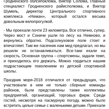
Гродненского облсипоклома, Виктор Солома, главный
специалист Гродненского райисполкома, и Виктор
Шумель, директор Центрального спортивного
комплекса «Неман», который остался весьма
довольным велопрогулкой.
- Мы проехали почти 23 километра. Все отлично, супер.
Через мост и Соничи ушли по лесу на Немново, и
вернулись обратно. Подсолнуховое поле стоит и
впечатляет. Там же пасечник нам мед предлагал, но мы
решили не останавливаться. Все-таки ехали на
скорость. Основная группа – спортсмены, задали темп,
и приходилось его держать. Можно гордиться нашим
подрастающим поколением из детской спортивной
школы.
Праздник моря-2018 отличался от предыдущих, что
участвовали в нем не только сборные команды
районов, были представлены также коллективы
предприятий, организаций, торговых фирм. Среди
гостей, несмотря на пасмурную погоду, можно было
встретить целые семьи с маленькими детьми. Приехали