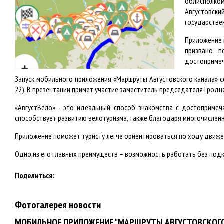
облисполком
Августовск
государстве
Приложение 
призвано п
достопримеч
Запуск мобильного приложения «Маршруты Августовского канала» с
22). В презентации примет участие заместитель председателя Грод
«АвгустВело» - это идеальный способ знакомства с достопримеч
способствует развитию велотуризма, также благодаря многочислен
Приложение поможет туристу легче ориентироваться по ходу движен
Одно из его главных преимуществ – возможность работать без подк
Поделиться:
Фотогалерея новости
МОБИЛЬНОЕ ПРИЛОЖЕНИЕ "МАРШРУТЫ АВГУСТОВСКОГО К