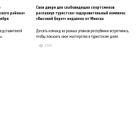
р
Свои двери для слабовидящих спортсменов
ского района»
распахнул туристско–оздоровительный комплекс
оября
«Высокий Берег» недалеко от Минска
редставителей
Десять команд из разных уголков республики встретились,
ы.
чтобы показать свое мастерство в туристском деле.
3 523