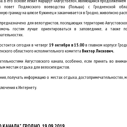
а. В его основе лежит маршрут «АвгустВело», являющийся продолжением 
ий повет Подлясского воеводства (Польша) с Гродненской об
нную границу на шлюзе Кужинец и заканчивается в Гродно, живописно рас
предназначено для велотуристов, посещающих территорию Августовского
омочь гостям лучше ориентироваться в заповеднике, а также 
ательностях.
остоится сегодня в четверг
19 октября в 15.00
в главном корпусе Гродн
ненского областного исполнительного комитета
Виктор Лискович.
ательностями Августовского канала, особенно, если принять во внима
ным местам отдыха для велосипедистов.
ия, получать информацию о местах отдыха, достопримечательностях, мес
лючения к Интернету.
АНАЛА". ГРОДНО. 19.09.2019