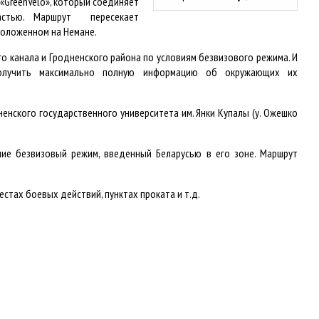
«GreenVelo», который соединяет
ластью. Маршрут пересекает
положенном на Немане.
 канала и Гродненского района по условиям безвизового режима. И
получить максимально полную информацию об окружающих их
енского государственного университета им. Янки Купалы (у. Ожешко
ние безвизовый режим, введенный Беларусью в его зоне. Маршрут
тах боевых действий, пунктах проката и т.д.