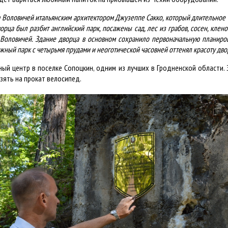
да Воловичей итальянским архитектором Джузеппе Сакко, который длительное
орца был разбит английский парк, посажены сад, лес из грабов, сосен, кле
Воловичей. Здание дворца в основном сохранило первоначальную планиро
ажный парк с четырьмя прудами и неоготической часовней оттенял красоту дв
ный центр в поселке Сопоцкин, одним из лучших в Гродненской области
взять на прокат велосипед.