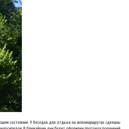
рошем состоянии. У беседок для отдыха на веломаршрутах сделаны
о велосипедов. В ближайшие дни будет оформлен протокол поручений