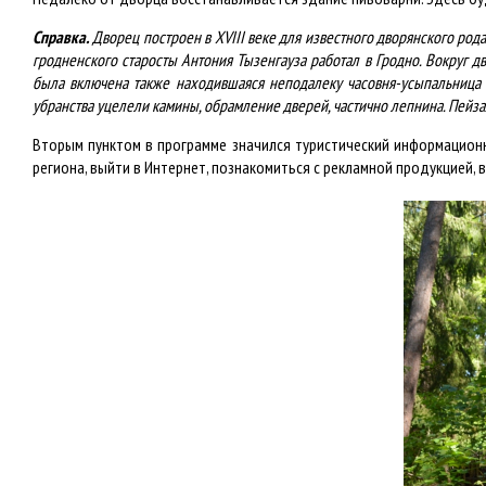
Справка.
Дворец построен в XVIII веке для известного дворянского ро
гродненского старосты Антония Тызенгауза работал в Гродно. Вокруг дв
была включена также находившаяся неподалеку часовня-усыпальница 
убранства уцелели камины, обрамление дверей, частично лепнина. Пейз
Вторым пунктом в программе значился туристический информацион
региона, выйти в Интернет, познакомиться с рекламной продукцией, 