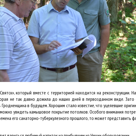
Святск», который вместе с территорией находится на реконструкции. Н
оторая не так давно дожила до наших дней в первозданном виде. Зато
 Гродненщина в будущем. Хорошим стало известие, что уцелевшие оригин
 можно увидеть камышовое покрытие потолков. Особого внимания потреб
ремена его санаторно-туберкулезного прошлого, то может представить фл
удет вариться любимый напиток на прибывшем из Чехии оборудовании.