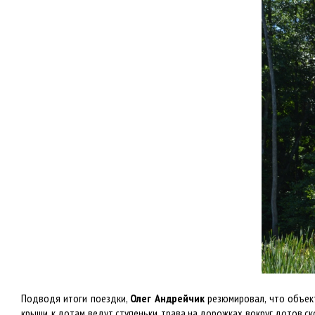
Подводя итоги поездки,
Олег Андрейчик
резюмировал, что объект
крыши, к дотам ведут ступеньки, трава на дорожках вокруг дотов 