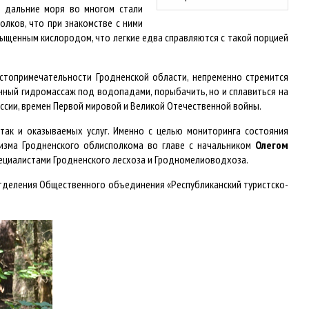
а дальние моря во многом стали
олков, что при знакомстве с ними
асыщенным кислородом, что легкие едва справляются с такой порцией
остопримечательности Гродненской области, непременно стремится
нный гидромассаж под водопадами, порыбачить, но и сплавиться на
оссии, времен Первой мировой и Великой Отечественной войны.
так и оказываемых услуг. Именно с целью мониторинга состояния
изма Гродненского облисполкома во главе с начальником
Олегом
ециалистами Гродненского лесхоза и Гродномелиоводхоза.
тделения Общественного объединения «Республиканский туристско-