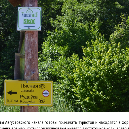
ы Августовского канала готовы принимать туристов и находятся в хо
скошена, все маршруты промаркированы, имеется достаточное количеств