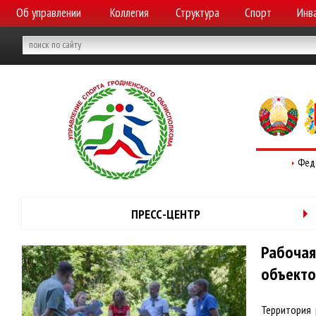
Об управлении
Коллегия
Структура
Спорт
Инв
Фед
ПРЕСС-ЦЕНТР
Рабочая
объекто
Территория 