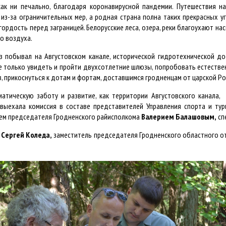
как ни печально, благодаря коронавирусной пандемии. Путешествия н
из-за ограничительных мер, а родная страна полна таких прекрасных уг
гордость перед заграницей. Белорусские леса, озера, реки благоухают н
о воздуха.
з побывал на Августовском канале, исторической гидротехнической д
Не только увидеть и пройти двухсотлетние шлюзы, попробовать естестве
, прикоснуться к дотам и фортам, доставшимся гродненцам от царской Р
атическую заботу и развитие, как территории Августовского канала, 
 выехала комиссия в составе представителей Управления спорта и тур
ем председателя Гродненского райисполкома
Валерием Балашовым,
сп
е
Сергей Коледа,
заместитель председателя Гродненского областного о