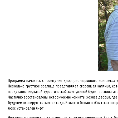
Программа началась с посещения дворцово-паркового комплекса «
Несколько грустное зрелище представляет сгоревшая каплица, к
представление, какой туристической жемчужиной будет располагать
Частично восстановлены исторические комнаты хозяев дворца, где
будущем планируются зимние сады. Если кто бывал в «Святске» во в
люкс, установлен лифт.
Недалеко от дворца восстанавливается здание пивоварни. Здесь б