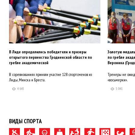
В Лиде определились победители и призеры
Золотую медаль
открытого первенства Гродненской области по
по гребле акад
гребле академической
Вероника (Грод
В соревнованиях приняли участие 128 спортсменов из
Тренеры не ожида
Лиды, Минска и Бреста.
«восьмерки».
4 645
5 041
ВИДЫ СПОРТА