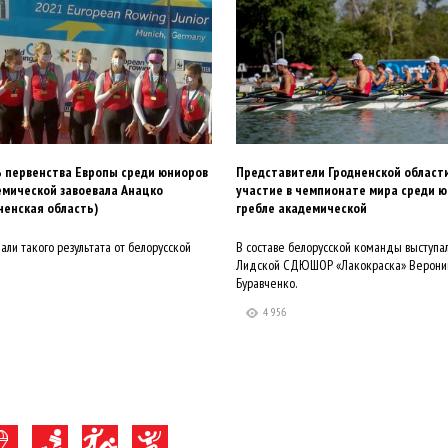
 первенства Европы среди юниоров
Представители Гродненской област
емической завоевала Анацко
участие в чемпионате мира среди ю
ненская область)
гребле академической
ли такого результата от белорусской
В составе белорусской команды выступа
Лидской СДЮШОР «Лакокраска» Вероник
Буравченко.
4 956