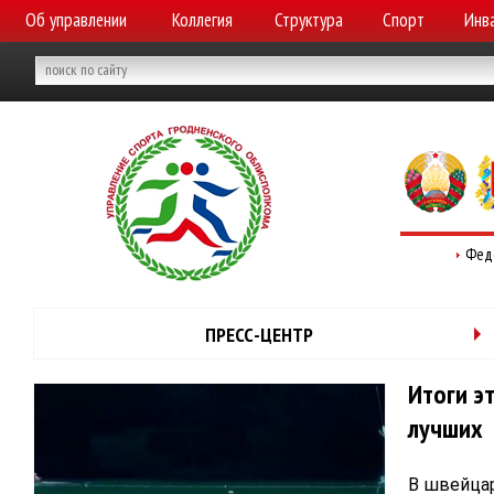
Об управлении
Коллегия
Структура
Спорт
Инв
Фед
ПРЕСС-ЦЕНТР
Итоги э
лучших
В швейцар