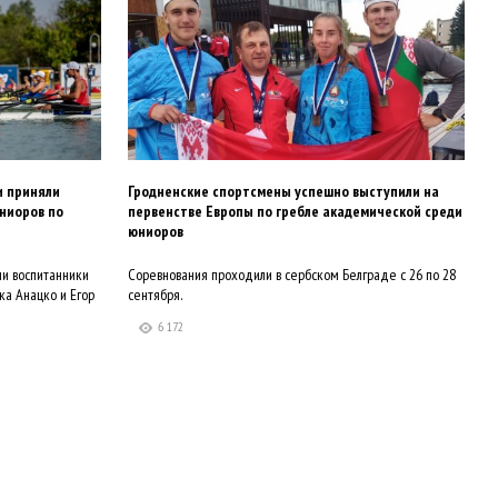
и приняли
Гродненские спортсмены успешно выступили на
ниоров по
первенстве Европы по гребле академической среди
юниоров
ли воспитанники
Соревнования проходили в сербском Белграде с 26 по 28
а Анацко и Егор
сентября.
6 172