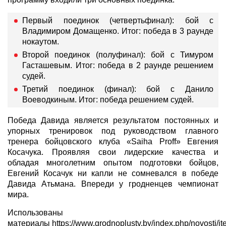
Первый поединок (четвертьфинал): бой с
Владимиром Домащенко. Итог: победа в 3 раунде
нокаутом.
Второй поединок (полуфинал): бой с Тимуром
Гасташевым. Итог: победа в 2 раунде решением
судей.
Третий поединок (финал): бой с Данило
Воеводкиным. Итог: победа решением судей.
Победа Давида является результатом постоянных и
упорных тренировок под руководством главного
тренера бойцовского клуба «Saiha Proff» Евгения
Косачука. Проявляя свои лидерские качества и
обладая многолетним опытом подготовки бойцов,
Евгений Косачук ни капли не сомневался в победе
Давида Атьмана.
Впереди у гродненцев чемпионат
мира.
Использованы
материалы
https://www.grodnoplustv.by/index.php/novosti/i