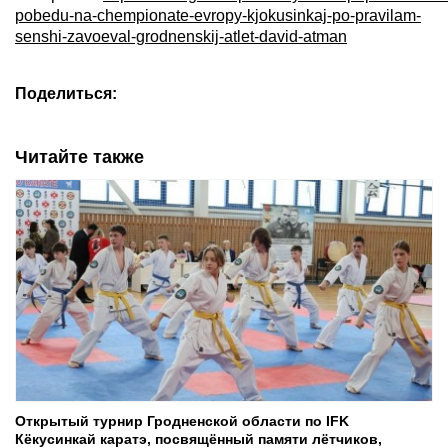
pobedu-na-chempionate-evropy-kjokusinkaj-po-pravilam-
senshi-zavoeval-grodnenskij-atlet-david-atman
Поделиться:
Читайте также
Открытый турнир Гродненской области по IFK
Кёкусинкай каратэ, посвящённый памяти лётчиков,