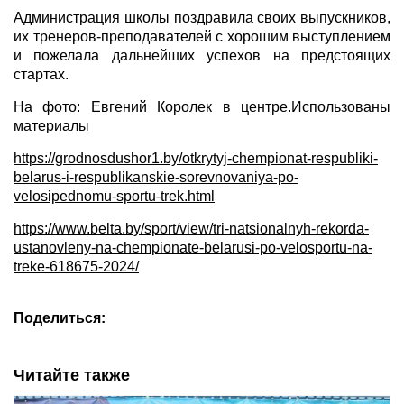
Администрация школы поздравила своих выпускников,
их тренеров-преподавателей с хорошим выступлением
и пожелала дальнейших успехов на предстоящих
стартах.
На фото: Евгений Королек в центре.Использованы
материалы
https://grodnosdushor1.by/otkrytyj-chempionat-respubliki-
belarus-i-respublikanskie-sorevnovaniya-po-
velosipednomu-sportu-trek.html
https://www.belta.by/sport/view/tri-natsionalnyh-rekorda-
ustanovleny-na-chempionate-belarusi-po-velosportu-na-
treke-618675-2024/
Поделиться:
Читайте также