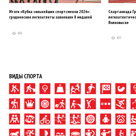
Итоги «Кубка сильнейших спортсменов 2026»:
Спартакиада Гр
гродненские легкоатлеты завоевали 8 медалей
легкоатлетиче
Волковыске
488
483
ВИДЫ СПОРТА