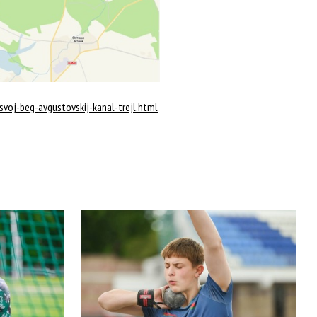
voj-beg-avgustovskij-kanal-trejl.html