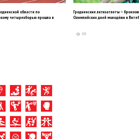
одненской области по
Гродненские легкоатлеты — бронзо
скому четырехборью прошла в
Олимпийских дней молодёжи в Вите
329