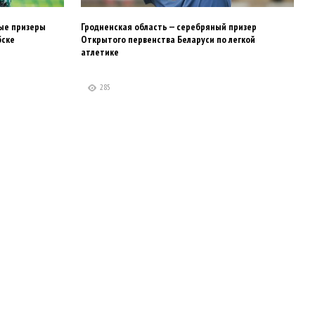
вые призеры
Гродненская область — серебряный призер
бске
Открытого первенства Беларуси по легкой
атлетике
285