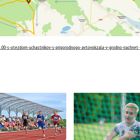
6.00-s-otezdom-uchastnikov-s-prigorodnogo-avtovokzala-v-grodno-nachnet-s