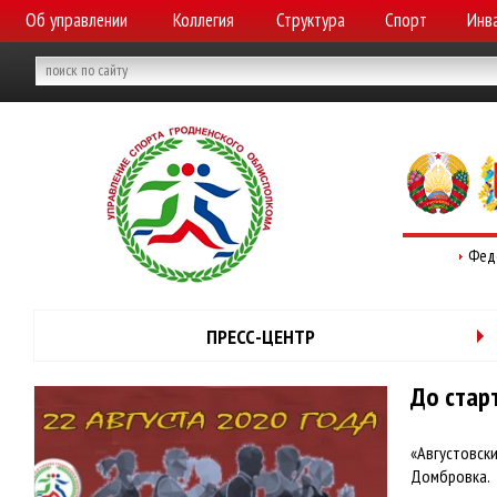
Об управлении
Коллегия
Структура
Спорт
Инв
Фед
ПРЕСС-ЦЕНТР
До стар
«Августовски
Домбровка.