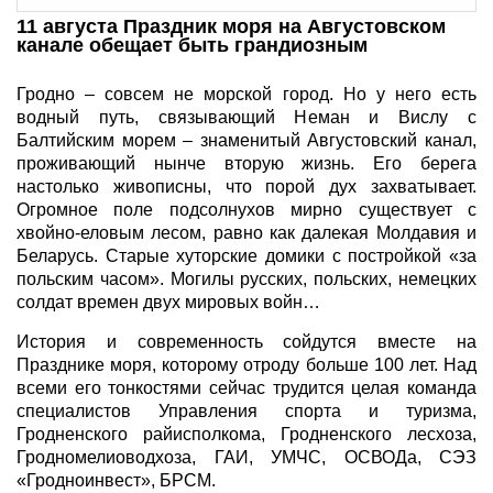
11 августа Праздник моря на Августовском
канале обещает быть грандиозным
Гродно – совсем не морской город. Но у него есть
водный путь, связывающий Неман и Вислу с
Балтийским морем – знаменитый Августовский канал,
проживающий нынче вторую жизнь. Его берега
настолько живописны, что порой дух захватывает.
Огромное поле подсолнухов мирно существует с
хвойно-еловым лесом, равно как далекая Молдавия и
Беларусь. Старые хуторские домики с постройкой «за
польским часом». Могилы русских, польских, немецких
солдат времен двух мировых войн…
История и современность сойдутся вместе на
Празднике моря, которому отроду больше 100 лет. Над
всеми его тонкостями сейчас трудится целая команда
специалистов Управления спорта и туризма,
Гродненского райисполкома, Гродненского лесхоза,
Гродномелиоводхоза, ГАИ, УМЧС, ОСВОДа, СЭЗ
«Гродноинвест», БРСМ.