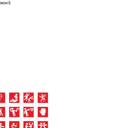
зион Б