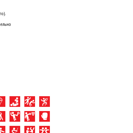
го).
тельно