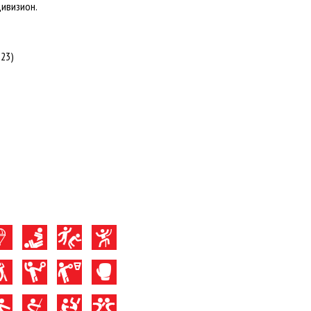
дивизион.
 23)