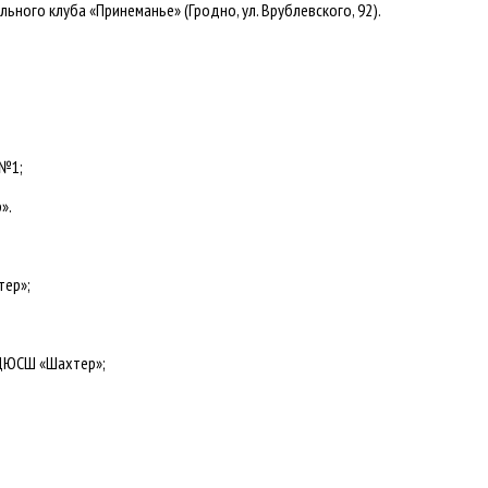
ого клуба «Принеманье» (Гродно, ул. Врублевского, 92).
 №1;
».
тер»;
 ДЮСШ «Шахтер»;