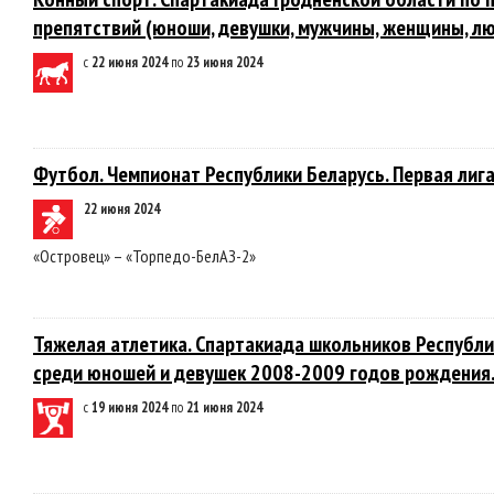
препятствий (юноши, девушки, мужчины, женщины, лю
с
22 июня 2024
по
23 июня 2024
Футбол. Чемпионат Республики Беларусь. Первая лига
22 июня 2024
«Островец» – «Торпедо-БелАЗ-2»
Тяжелая атлетика. Спартакиада школьников Республи
среди юношей и девушек 2008-2009 годов рождения
с
19 июня 2024
по
21 июня 2024